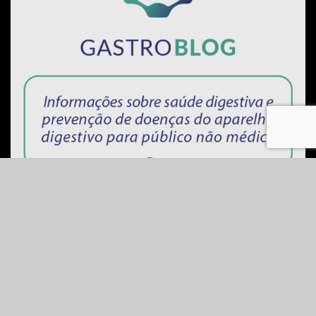
LEIA TAMBÉM:
Política de Privacidade
|
Termo de Consentimento de Uso
Gastropedia © 2025 – Todos os direitos reservados. – Desenvolvido
por
MINDAGE