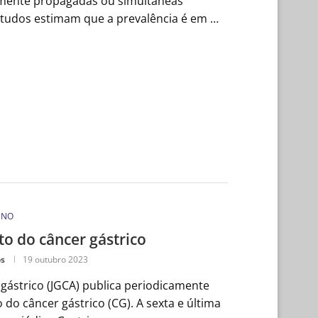
mente propagadas ou simultâneas
Estudos estimam que a prevalência é em …
ENO
o do câncer gástrico
os
19 outubro 2023
gástrico (JGCA) publica periodicamente
 do câncer gástrico (CG). A sexta e última