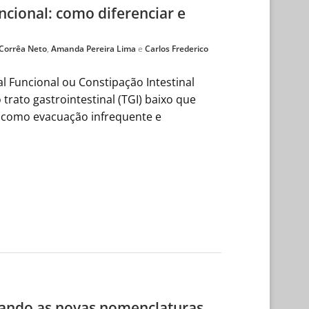
ncional: como diferenciar e
 Corrêa Neto
,
Amanda Pereira Lima
e
Carlos Frederico
 Funcional ou Constipação Intestinal
trato gastrointestinal (TGI) baixo que
 como evacuação infrequente e
ando as novas nomenclaturas