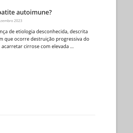
patite autoimune?
ezembro 2023
ça de etiologia desconhecida, descrita
m que ocorre destruição progressiva do
acarretar cirrose com elevada …