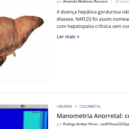
por
Amanda Medeiros Recuero
23 nove
A doença hepática gordurosa não 
disease, NAFLD) foi assim nomea
com hepatopatia crônica sem cons
Ler mais
CIRURGIA
COLORRETAL
Manometria Anorretal: co
por
Rodrigo Ambar Pinto
e
asdYShew2232y