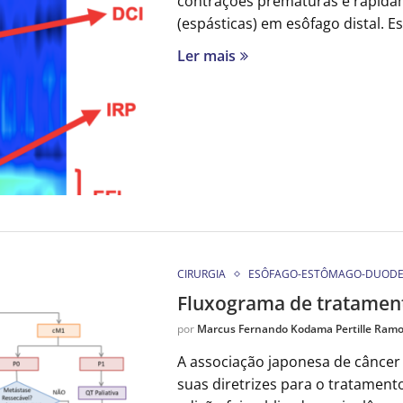
contrações prematuras e rapida
(espásticas) em esôfago distal. 
Ler mais
CIRURGIA
ESÔFAGO-ESTÔMAGO-DUOD
Fluxograma de tratament
por
Marcus Fernando Kodama Pertille Ram
A associação japonesa de câncer 
suas diretrizes para o tratamento