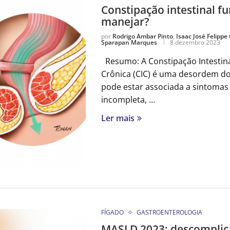
Constipação intestinal fu
manejar?
por
Rodrigo Ambar Pinto
,
Isaac José Felippe
Sparapan Marques
8 dezembro 2023
Resumo: A Constipação Intestinal
Crônica (CIC) é uma desordem do 
pode estar associada a sintomas
incompleta, …
Ler mais
FÍGADO
GASTROENTEROLOGIA
MASLD 2023: descomplic