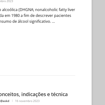
mbro 2023
alcoólica (DHGNA; nonalcoholic fatty liver
da em 1980 a fim de descrever pacientes
umo de álcool significativo. …
nceitos, indicações e técnica
s@askd
16 novembro 2023