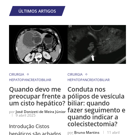
ÚLTIMOS ARTIGOS
CIRURGIA
CIRURGIA
HEPATOPANCREATOBILIAR
HEPATOPANCREATOBILIAR
Quando devo me
Conduta nos
preocupar frente a
pólipos de vesícula
um cisto hepático?
biliar: quando
fazer seguimento e
por
José Donizeti de Meira Júnior
9 abril 2025
quando indicar a
colecistectomia?
Introdução Cistos
por
Bruno Martins
11 abril
hepáticos são achados