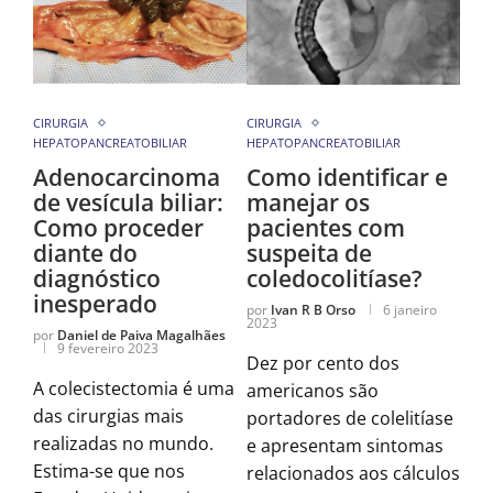
CIRURGIA
CIRURGIA
HEPATOPANCREATOBILIAR
HEPATOPANCREATOBILIAR
Adenocarcinoma
Como identificar e
de vesícula biliar:
manejar os
Como proceder
pacientes com
diante do
suspeita de
diagnóstico
coledocolitíase?
inesperado
por
Ivan R B Orso
6 janeiro
2023
por
Daniel de Paiva Magalhães
9 fevereiro 2023
Dez por cento dos
A colecistectomia é uma
americanos são
das cirurgias mais
portadores de colelitíase
realizadas no mundo.
e apresentam sintomas
Estima-se que nos
relacionados aos cálculos