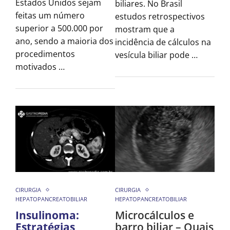
Estados Unidos sejam
biliares. No Brasil
feitas um número
estudos retrospectivos
superior a 500.000 por
mostram que a
ano, sendo a maioria dos
incidência de cálculos na
procedimentos
vesícula biliar pode …
motivados …
CIRURGIA
CIRURGIA
HEPATOPANCREATOBILIAR
HEPATOPANCREATOBILIAR
Insulinoma:
Microcálculos e
Estratégias
barro biliar – Quais