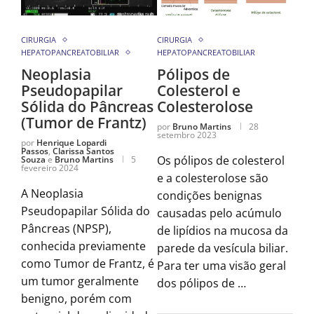
CIRURGIA
CIRURGIA
HEPATOPANCREATOBILIAR
HEPATOPANCREATOBILIAR
Neoplasia
Pólipos de
Pseudopapilar
Colesterol e
Sólida do Pâncreas
Colesterolose
(Tumor de Frantz)
por
Bruno Martins
28
setembro 2023
por
Henrique Lopardi
Passos
,
Clarissa Santos
Os pólipos de colesterol
Souza
e
Bruno Martins
5
fevereiro 2024
e a colesterolose são
A Neoplasia
condições benignas
Pseudopapilar Sólida do
causadas pelo acúmulo
Pâncreas (NPSP),
de lipídios na mucosa da
conhecida previamente
parede da vesícula biliar.
como Tumor de Frantz, é
Para ter uma visão geral
um tumor geralmente
dos pólipos de …
benigno, porém com