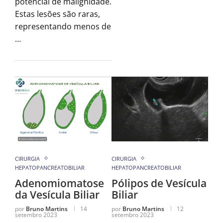
potencial de malignidade.
Estas lesões são raras,
representando menos de
…
CIRURGIA
CIRURGIA
HEPATOPANCREATOBILIAR
HEPATOPANCREATOBILIAR
Adenomiomatose
Pólipos de Vesícula
da Vesícula Biliar
Biliar
por
Bruno Martins
14
por
Bruno Martins
12
setembro 2023
setembro 2023