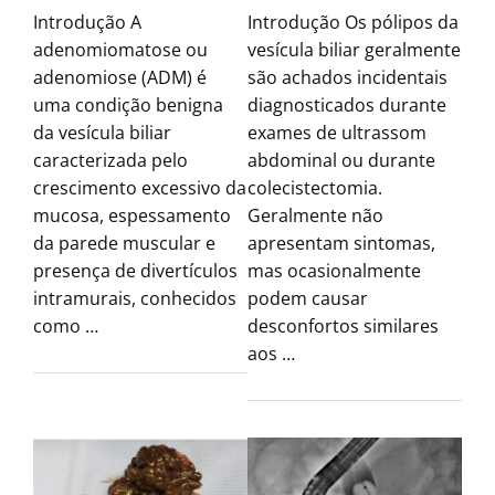
Introdução A
Introdução Os pólipos da
adenomiomatose ou
vesícula biliar geralmente
adenomiose (ADM) é
são achados incidentais
uma condição benigna
diagnosticados durante
da vesícula biliar
exames de ultrassom
caracterizada pelo
abdominal ou durante
crescimento excessivo da
colecistectomia.
mucosa, espessamento
Geralmente não
da parede muscular e
apresentam sintomas,
presença de divertículos
mas ocasionalmente
intramurais, conhecidos
podem causar
como …
desconfortos similares
aos …