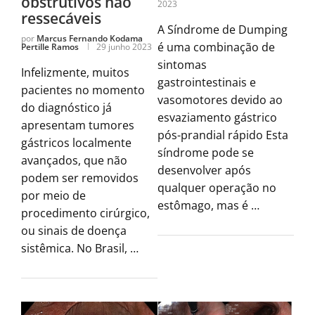
obstrutivos não
2023
ressecáveis
A Síndrome de Dumping
por
Marcus Fernando Kodama
é uma combinação de
Pertille Ramos
29 junho 2023
sintomas
Infelizmente, muitos
gastrointestinais e
pacientes no momento
vasomotores devido ao
do diagnóstico já
esvaziamento gástrico
apresentam tumores
pós-prandial rápido Esta
gástricos localmente
síndrome pode se
avançados, que não
desenvolver após
podem ser removidos
qualquer operação no
por meio de
estômago, mas é …
procedimento cirúrgico,
ou sinais de doença
sistêmica. No Brasil, …