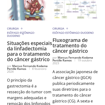
CIRURGIA
CIRURGIA
ESÔFAGO-ESTÔMAGO-
ESÔFAGO-ESTÔMAGO-DUODENO
DUODENO
Fluxograma de
Situações especiais
tratamento do
da linfadectomia
câncer gástrico
para o tratamento
por
Marcus Fernando Kodama
do câncer gástrico
Pertille Ramos
19 outubro
2023
por
Marcus Fernando Kodama
Pertille Ramos
8 fevereiro
A associação japonesa de
2024
câncer gástrico (JGCA)
O princípio da
publica periodicamente
gastrectomia é a
suas diretrizes para o
ressecção do tumor com
tratamento do câncer
margens adequadas e
gástrico (CG). A sexta e
remoção dos linfonodos