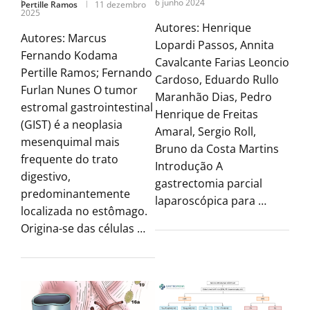
6 junho 2024
Pertille Ramos
11 dezembro
2025
Autores: Henrique
Autores: Marcus
Lopardi Passos, Annita
Fernando Kodama
Cavalcante Farias Leoncio
Pertille Ramos; Fernando
Cardoso, Eduardo Rullo
Furlan Nunes O tumor
Maranhão Dias, Pedro
estromal gastrointestinal
Henrique de Freitas
(GIST) é a neoplasia
Amaral, Sergio Roll,
mesenquimal mais
Bruno da Costa Martins
frequente do trato
Introdução A
digestivo,
gastrectomia parcial
predominantemente
laparoscópica para …
localizada no estômago.
Origina-se das células …