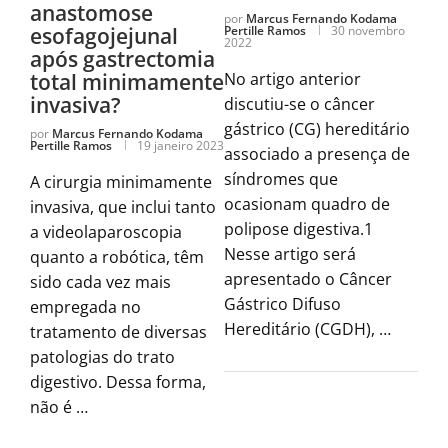
anastomose
por
Marcus Fernando Kodama
esofagojejunal
Pertille Ramos
30 novembro
2022
após gastrectomia
total minimamente
No artigo anterior
invasiva?
discutiu-se o câncer
gástrico (CG) hereditário
por
Marcus Fernando Kodama
Pertille Ramos
19 janeiro 2023
associado a presença de
síndromes que
A cirurgia minimamente
ocasionam quadro de
invasiva, que inclui tanto
polipose digestiva.1
a videolaparoscopia
Nesse artigo será
quanto a robótica, têm
apresentado o Câncer
sido cada vez mais
Gástrico Difuso
empregada no
Hereditário (CGDH), …
tratamento de diversas
patologias do trato
digestivo. Dessa forma,
não é …