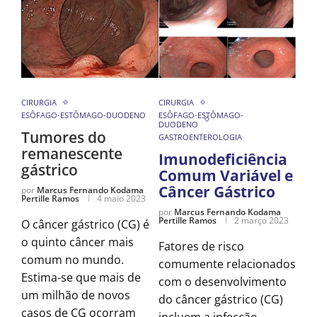
CIRURGIA
CIRURGIA
ESÔFAGO-ESTÔMAGO-DUODENO
ESÔFAGO-ESTÔMAGO-
DUODENO
Tumores do
GASTROENTEROLOGIA
remanescente
Imunodeficiência
gástrico
Comum Variável e
Câncer Gástrico
por
Marcus Fernando Kodama
Pertille Ramos
4 maio 2023
por
Marcus Fernando Kodama
Pertille Ramos
2 março 2023
O câncer gástrico (CG) é
o quinto câncer mais
Fatores de risco
comum no mundo.
comumente relacionados
Estima-se que mais de
com o desenvolvimento
um milhão de novos
do câncer gástrico (CG)
casos de CG ocorram