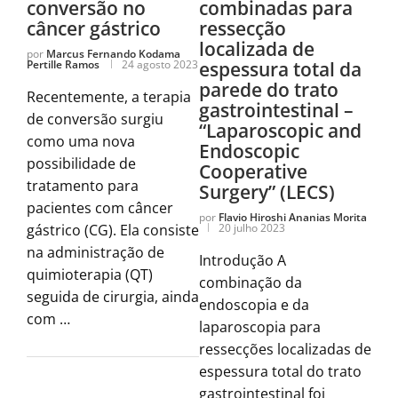
conversão no
combinadas para
câncer gástrico
ressecção
localizada de
por
Marcus Fernando Kodama
Pertille Ramos
24 agosto 2023
espessura total da
parede do trato
Recentemente, a terapia
gastrointestinal –
de conversão surgiu
“Laparoscopic and
como uma nova
Endoscopic
possibilidade de
Cooperative
tratamento para
Surgery” (LECS)
pacientes com câncer
por
Flavio Hiroshi Ananias Morita
gástrico (CG). Ela consiste
20 julho 2023
na administração de
Introdução A
quimioterapia (QT)
combinação da
seguida de cirurgia, ainda
endoscopia e da
com …
laparoscopia para
ressecções localizadas de
espessura total do trato
gastrointestinal foi