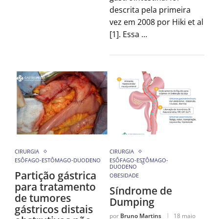
descrita pela primeira
vez em 2008 por Hiki et al
[1]. Essa …
CIRURGIA
CIRURGIA
ESÔFAGO-ESTÔMAGO-DUODENO
ESÔFAGO-ESTÔMAGO-
DUODENO
Partição gástrica
OBESIDADE
para tratamento
Síndrome de
de tumores
Dumping
gástricos distais
por
Bruno Martins
18 maio