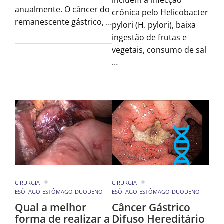
incluem a infecção
anualmente. O câncer do
crônica pelo Helicobacter
remanescente gástrico, …
pylori (H. pylori), baixa
ingestão de frutas e
vegetais, consumo de sal
…
CIRURGIA
CIRURGIA
ESÔFAGO-ESTÔMAGO-DUODENO
ESÔFAGO-ESTÔMAGO-DUODENO
Qual a melhor
Câncer Gástrico
forma de realizar a
Difuso Hereditário