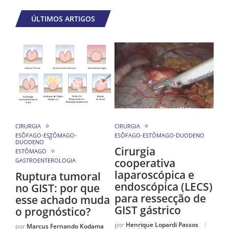
ÚLTIMOS ARTIGOS
CIRURGIA
CIRURGIA
ESÔFAGO-ESTÔMAGO-
ESÔFAGO-ESTÔMAGO-DUODENO
DUODENO
Cirurgia
ESTÔMAGO
cooperativa
GASTROENTEROLOGIA
laparoscópica e
Ruptura tumoral
endoscópica (LECS)
no GIST: por que
para ressecção de
esse achado muda
GIST gástrico
o prognóstico?
por
Henrique Lopardi Passos
por
Marcus Fernando Kodama