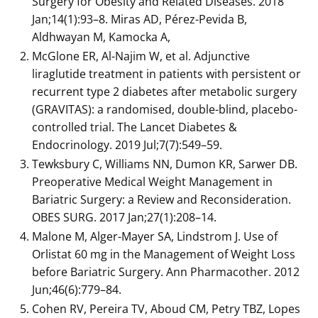
Surgery for Obesity and Related Diseases. 2018
Jan;14(1):93–8. Miras AD, Pérez-Pevida B,
Aldhwayan M, Kamocka A,
McGlone ER, Al-Najim W, et al. Adjunctive
liraglutide treatment in patients with persistent or
recurrent type 2 diabetes after metabolic surgery
(GRAVITAS): a randomised, double-blind, placebo-
controlled trial. The Lancet Diabetes &
Endocrinology. 2019 Jul;7(7):549–59.
Tewksbury C, Williams NN, Dumon KR, Sarwer DB.
Preoperative Medical Weight Management in
Bariatric Surgery: a Review and Reconsideration.
OBES SURG. 2017 Jan;27(1):208–14.
Malone M, Alger-Mayer SA, Lindstrom J. Use of
Orlistat 60 mg in the Management of Weight Loss
before Bariatric Surgery. Ann Pharmacother. 2012
Jun;46(6):779–84.
Cohen RV, Pereira TV, Aboud CM, Petry TBZ, Lopes