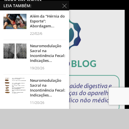
PARA PACIENTES
LEIA TAMBÉM:
Além da “Hérnia do
Esporte”:
Abordagem...
22/02/6
Neuromodulação
Sacral na
Incontinência Fecal:
Indicações...
19/20/26
Neuromodulação
Sacral na
Incontinência Fecal:
Indicações...
11/20/26